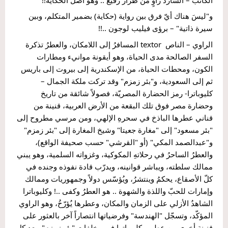
و"ليسَ هناك أيّ فرق بين رواية (حكاية) بضمير المتكلم، وبين 
سيرة ذاتية" – برؤى فيليب لوجون ..!!
الراوي – الناص  textor المسافرُ إلى اللامكان، والعطرُ تذكرة 
السفر الصالحة مدى الحياة، وهو أيقونة موانيء ومطارات 
الكون، ومحطات الحياة، من الإسكندرية إلى بيروت إلى باريس 
ثم إلى السعودية، و"بئر زمزم" وقد تركت ملكة الجمال – 
كليوباترا- رمز الحضارة المصريّة، فصولاً شائقة من تاريخ 
وحضارة مصر فوق تلك البقعة من الأرض العربية، قنينة من 
قناني عطرها الباذخ في سحرهِ الإلهي، ومن مرسي مطروح إلى 
"بئر مسعود" إلى "مغارة جعيتا" وشيخ المغارة إلى "بئر زمزم" 
و"عبدالصمد المكي" (أو "القرشي" حسب صحيفة الواقع)، 
والعطرُ الساحرُ في رحلاتهِ المكوكية، وغزواته السلمية، وهو يبني 
ممالك سلطته، ويباشر قوانينه، ويدرّب قادة نفوذه وجنده في 
كلّ الأصقاع، يحكمُ وينتشرُ، ويُؤسّس دولاً وجمهوريات وممالك 
وإمارات للحبّ واللذة والشهوة .. هو العطرُ وكفى ..! وكليوباترا 
الشاهدُ الأزلي على الزمان والمكان، وعطرها يُؤرّخُ، وهو الراوي 
المؤكّد، وتسجّل "الهندسة" وفرضياتها انتصاراً آخر بالعثور على 
قنينة أخرى من عطر – كليوباترا في مخلفات "بئر زمزم"، بعد كل 