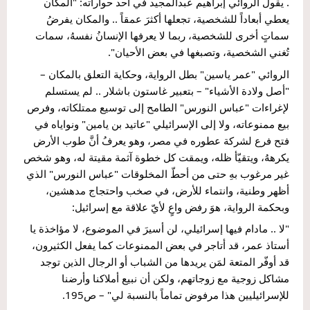
. يقولُ الروائي إبراهيم عبدالمجيد في أحد حواراته: "المكان 
يعطي أبعاداً للشخصية، تجعلها أكثرَ عمقاً .. والمكان يفرضُ 
سماتٍ أخرى للشخصية، ربما لا يعرفها الإنسانُ نفسهُ، سمات 
تُغني الشخصية، وتصبغها في بعض الأحيان".
الروائي "عمر ياسين" بطل الرواية، وحكاية التعلق بالمكان – 
"أصل ولادة الأشياء" – بتعبير غاستون باشلار .. لم يستسلم 
لإغراءات "عباس النورس" الطامح إلى توسيع ممتلكاته، وفرص 
بيع ممنوعاته، ولا إلى الإسرائيلي "عاتيد بن يامين" ونواياه في 
فتح فرع لشركة عطوره في مصر، وهو يعرفُ أنَّ طوب الأرض 
يكرههُ، ويتقيّأ ظله، ويمقت كل خطوة آثمة مقيتة له، وهو شخص 
غير مرغوب بهِ حتى من أحطّ المخلوقات "عباس النورس" الذي 
أظهر وطنية، وانتماء للأرض، في صخب واحتجاج مدهشين، 
وبحكمة الرواية، هوَ رفض واعٍ لأيّ علاقة مع إسرائيل:
"لا .. مادام فيها إسرائيلي، لن أسيرَ في الموضوع، لا مؤاخذة يا 
أستاذ عمر، قد أتاجر في بعض الممنوعات كما يفعل الكثيرون، 
قد أوفّر المتعة لمَن يريدها من الشباب أو الرجال الذين توجد 
مشاكل زوجية مع زوجاتهم، ولكن أن نبيع أملاكنا وأرضنا 
للإسرائيليين هذا مرفوض تماماً بالنسبة لي" – ص195.