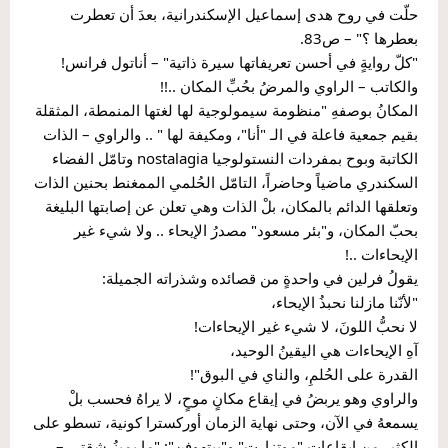
حلّت في روح هدى إسماعيل الإسكندرانية، بعدَ أن تعطرت 
بعطرها ؟" – ص83.
"كلّ روايةٍ في أحسن تعريفاتها سيرة ذاتية" – أناتول فرانس!
والكاتب – الراوي والمرضُ بحُبِّ المكان ..!!
المكانُ بوصفهِ "منظومة سيمولوجية لها لغتها المنمطة، المثقلة 
بقيم جمعية فاعلة في الـ "أنا"، ومكيفة لها " .. والراوي – الذات 
الكاتبة وبوح بمفردات النستولوجيا nostalagia وتامّل الفضاء 
السكندري ماضياً وحاضراً، التامّل الحُلمي الممغنط بحنين الذات 
وتعلقها الدائم بالمكان، بلْ الذات وهي تعلن عن إصابتها البليغة 
بحبّ المكان، و"بئر مسعود" مصدرُ الإيحاء .. ولا شيء غير 
الإيحاءات ..!
يقولُ فرلين في واحدةٍ من قصائده وشذراته الجميلة:
"لأنّنا مازلنا نحبذُ الإيحاء،
لا نحبُّ اللونَ، لا شيء غير الإيحاءات!
آهِ الإيحاءات هي اليقينُ الوحيد،
القدرة على الحُلمِ، والناي في البوق"!
والراوي وهو يربضُ في إيقاع مكانٍ موحٍ، لا يراهُ فحسب بلْ 
يسمعهُ في الآن، وحتى نهاية الزمان أوركسترا كونية، تسطو على 
الكثير من إيقاعات "موتزارت" و"بيتهوفن": "ما يميزُ شقتي – 