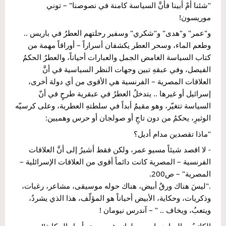
"شئنا أمْ أبينا فأنَّ السياسة كامنة في نصوصنا" – توني 
موريسون!
و"عمر" و"هدى" و"شكري" وسفير رحلتهم العطرُ في باريس .. 
وطعم الماء، وسحر العطر يكشفان أسراراً – أوراقاً مهمة من 
كتاب السياسة الغامض الجمل والعبارات أحياناً، والعطرُ الحكمُ 
الفيصل، وفي عبقهِ تبين وجهات النظر السياسية في أنَّ 
العلاقات المصرية – الفرنسية هي الأقوى من أي دولة أخرى، 
إسرائيل أو غيرها .. يتدخلُ العطرُ في عبقرية طرحٍ في أنّ 
السياسة تتغيّر، وهو مقيمٌ أبداً في سلطتهِ العطرية، وعلى كرسيّه 
الوثيرِ، يحكمُ من دون تاجِ أو صولجان أو حرس وهميين:
"ماذا تقصدين مدام أديل؟
- لا اقصد شيئاً مسيو عمر، ولكن فقط أشيرُ إلى أنَّ العلاقات 
الفرنسية – المصرية كانت دائماً أقوى من العلاقات الإسرائلية – 
المصرية" – ص200.
."ليسَ هناك ورقٌ أبيض، هناك حوله موسيقى، مشاعر، رغبات، 
وذكريات، وحكاية، الأبيض أحياناً هو المؤلّف، هذا الذي يشردُ، 
ويتعبُ، ويخاف .. " – آندرس نيومان !
الكاتبُ – السارد راوٍ من طراز رفيع .. وهو أصل الحكاية!!