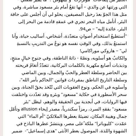
التي ورثتها عن والدي – أنها تقعُ أمام بئر مسعود مباشرة، وفي 
مثل هذا الجوّ بعدَ رحيل المصيفين، يحلو لي أن أجلس على حافة 
البئر، أتأمل مياه البحر تجري في عمقهِ قادمة من البحر إلى 
البئر، عائدة إليه" – ص94.
"أستطيعُ استخدام أصواتٍ متعدّدة، أشخاص، أساليب حياة، وأنا 
استمتعُ بذلك، وفي الوقتِ نفسه هو نوعٌ من التدريبِ بالنسبةِ 
لي" – هاروكي موراكامي!
والكاتبُ هو أسلوبه، ونصّهُ - ذاتهُ الناطقة، وفي جنوحِ خيالٍ منتجٍ، 
وذبذبات أصابع مكهربة بالكلمات البركانية، تتعدّدُ أنغامُ قريحته 
بين الحاضر وسلطة العطر والحبّ والجمال، وبين الماضي 
وسلطة التاريخ الناطق بمفردات قوانين "الحاكم بأمر الله"، 
وأسلوبه في الحكم، ونوع العقوبات التي تُتّخذ بحقّ الجناة، وبين 
سحر الأسطورة في حكاية "مسعود" وبئرهِ وقد تعدّدت واختلفت 
فيها الروايات، في أبجدية بين الحقيقة والوهم، ليظل "بئر 
مسعود" بفقهِ السرد، رمزاً سكندرياً، مصدر إيحاء allusion وتأمّل 
جمال وهيبة المكان، تضيئهُ بعطرها الملائكيّ "أم الماء" التي 
عمّدت "كليوباترا" ملكة ًعلى مصر، وينتشرُ عطرها الباذخ في 
الشهوة واللذة، الموصول بعطر الأنثى "هدى إسماعيل"-  ضمير 