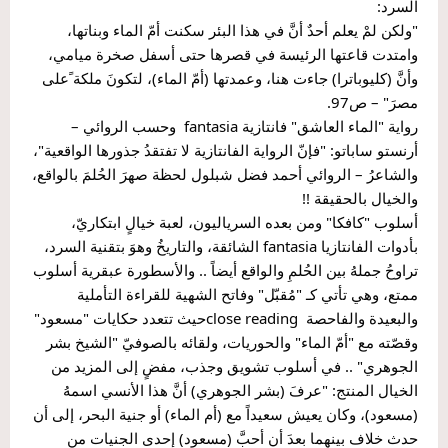
السرد:
"ولكن لمْ يعلم أحدٌ أنَّ في هذا البئر سكنت أمّ الماء وبناتها، 
وامتدت قاعتها الرئيسة في قصرها حتى أسفل صخرة ميامي، 
وأنَّ (كليوباترا) جاءت هنا، وعمدتها (أمّ الماء)، لتكونَ ملكة ًعلى 
مصرَ" – ص97.
رواية "الماء العاشق" فانتازية fantasia  وحسب الروائي – 
أرنستو ساباتو: "فإنّ الرواية الفانتازية لا تفتقدُ جذورها الواقعية"، 
والشاعرُ – الروائي أحمد فضل شبلول لحظة صهرَ الحُلمَ بالواقع، 
والخيال بالحقيقة !!
أسلوب "كافكا" ومن بعده السرياليون، لعبة خيالٍ ابتكاريّ، 
بأدوات الفانتازيا fantasia الشائقة، والتاريخُ وهوَ بتقنية السرد، 
تراوحُ جملهُ بين الحُلمِ والواقع أيضاً .. والأسطورة عبقرية أسلوب 
ممتع، وهي تأتي كـ "مُقبّل" وفاتح الشهية للقراءة التأملية 
والبعيدة والفاحصة  close readingحيث تتعدد حكايات "مسعود" 
وقصّته مع "أمّ الماء" والحوريات، ولقائه بالصوفيّ "الشيخ بشر 
الجوهري" .. في أسلوب تشويق وجذب، مفضٍ إلى المزيد من 
الخيال المنتج: "عرفَ (بشر الجوهري) أنَّ هذا الأنسي اسمهُ 
(مسعود)، وكان يعيش سعيداً مع (أم الماء) أو جنية البحر، إلى أن 
حدث خلاف بينهما بعدَ أن أحبَّ (مسعود) إحدى الجنيات من 