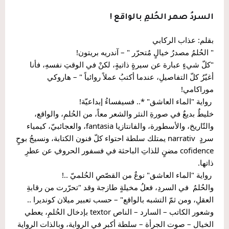
السردُ صهر الحُلمِ بالواقع !
بقلم: عذاب الركابي
" الحُلمُ مصدرُ خيالٍ مُتحرّر " – آندريه بريتون!
"كلّ شيءٍ عبارة عن سيرةٍ ذاتيةٍ، لكنْ في الوقتِ نفسهِ، فأنا 
أغيّرُ كلّ التفاصيلِ، عندما أكتبُ عملاً روائياً " – هاروكي 
موراكامي!
 رواية "الماء العاشق" *.. فسيفساءُ إبداعيّة!
خليطٌ بديعٌ في صورةِ النثر والشعر معاً، من الحُلمِ، والواقع، 
والتّاريخ، والأسطورة، والفانتازيا fantasia، والعجائبيّ، كيمياء 
سردٍ  narrativ يمتلك سلطة احتواء كلّ فنون الكتابة، ونسيجُ بوحٍ 
cofidence مضنٍ للذاتِ الباحثة في فسفور الحروفِ عن عطرِ 
ذاتها.
 رواية "الماء العاشق" نوعٌ من القصّصِ الحُلميّ ..!
والحُلمُ  في السردِ، فعلُ مخيلةٍ طازجة وقد "تحرّرت من رقابةِ 
العقلِ، ومن ثمّ التشبه بالواقع" – حسب تعبير ميلان كونديرا .. 
وشعور الكاتب – السارد – الناص textor بإدخال الحُلمِ، يعطي 
الخيال – صوت الجرأة – سلطة أكبر في الرواية، وبالذات الرواية 