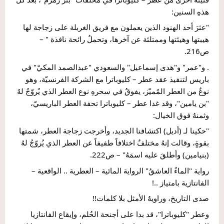
هذهِ السنين:
"عثرَ أحد الهنود الذين يعملون مع فريق الغربلة على زجاجة لها 
هيبتها وهيئتها وممتلئة عن آخرها، وتحملُ رائحة نافذة " – 
ص216.
. و"عمر" و"هدى إسماعيل" والسعودي "عبدالصمد المكيّ" في 
باريس لتنفيذ عقد عطر – كليوباترا مع الشركة الفرنسيّة، وهو 
نوعٌ من العطر المُميّز، يفوقُ في سحرهِ نوع العطر الذي يُروّجُ لهُ 
"بن يامين"، وقد غدا عطر – كليوباترا تحفة العطر الباريسيّ، 
وثمنهُ فوق الخيال:
"حكينا لـ (أديل) اكتشافنا الجديد، وأخرجت زجاجة العطر، شمتها 
بقوةٍ، وقالت إنهُ مختلفٌ اختلافاً طفيفاً عن العطر الذي يُروّجُ لهُ 
(بنيامين) وأطلقَ عليه اسمَهُ" – ص222.
رواية "الماءُ العاشقُ" الرواية المائية – العطرية .. الواقعية – 
الفانتازية بامتياز ..!
صدى التاريخ، وراويهُ الأمثل بلا كلمات!!
وعطر "كليوباترا"، قد بدا على أجنحة الحُلم، وإيقاع الفانتازيا 