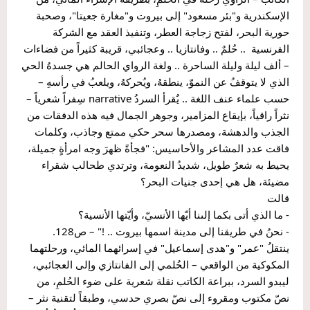
الإسكندرية و"بئر مسعود" إلى بيروت و"مغارة جعيتا"، وصحبة 
حورية البحر، لفتح زجاجة العطر، وتنفيذ العقد مع الشركة 
الفرنسية  .. حُلمٌ .. وفانتازيا .. وعجائبي، قريبة كثيراً من فضاءات 
– ألف ليلة وليلة الساحرة .. ولغة الرواي الحالم هي جسدهُ الحي 
الذي لا يتوقفُ عن النموّ، ينطقهُ، ويُحركهُ، ويلعبُ في رأسهِ – 
حسب علماء عنف اللغة .. يٌقرأ السردُ narrative سِفراً شعرياً – 
نثراً راقياً، بإيقاع المزامير، وجوهر الجمال فيه هذه الدفقات من 
الجذب والدهشة، ومصدرها سحر حكي ممتع وجاذب، وكلمات 
فاقت عدد المشاعر والأحاسيس: "فجأةً ظهرَ وجه امرأةٍ جميلة، 
يحيط به شعرٌ طويل، شديدُ النعومة، وترتدي طحالب شقراء 
مضيئة، هل هي إحدى جنيات البحر؟
قالت
- ما الذي أتى بكما إلىنا أيّها الأنسيّ، وأيّتها الأنسية؟
- نحنُ في طريقنا إلى مدينة اسمها بيروت .. !" – ص128.
ينتقلُ "عمر" و"هدى إسماعيل" في إسرائهما المائي، ورحلتهما 
المكوكية من الواقعي – الحُلمي إلى الفانتازي وإلى العجائبي، 
ليبدو السرد، ببراعة الكاتب نقلة شعرية على ضوء الحُلمِ، من 
نصّ مكتوب ومقروء إلى نصّ بصري حدسي، وطبقاً لتقنية نثر – 