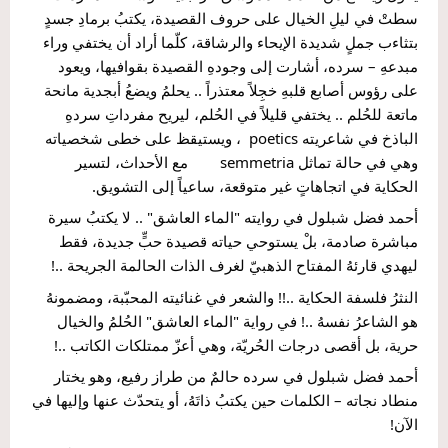
سطتْ في ليلِ الخيال على حروف القصيدة، يكتبُ برمادِ جسدٍ 
بتثاءب جملٍ شديدة الإيحاء والرشاقة، كلّما أراد أن يختفي وراء 
مبدعهِ – سرده، أشارت إلى وجودهِ القصيدة بقوافيها، ويعود 
على رؤوس أصابع قلبهِ خجِلاً معتذراً .. يحلمُ ويضعُ أبجدية مانحة 
ماتعة للحُلم .. يختفي قليلاً في الحُلم، ليريح مفرداتِ سردهِ 
الباذخ في شاعريته poetics  ، ويستيقظ على خطى شخصياته 
وهي في حالة تماثل semmetria        مع الأحداث، لتسير 
الحكاية في اتجاهاتٍ غير متوقعة، ساعياً إلى التشويق.
أحمد فضل شبلول في روايته "الماء العاشق" .. لا يكتبُ سيرة 
مباشرة صادمة، بلْ يستوحي حياته قصيدة حبٍّ جديدة، فقط 
ليهدي قارئهُ المفتاح الذهبيّ لغرف الذات الحالمة الجريحة ..!
النثرُ فلسفة الحكاية ..!! والشعر في غنائيته المحبّبة، ومضمونهُ 
هو الشاعرُ نفسهُ ..! في رواية "الماء العاشق" الحُلمُ والخيال 
حرية، بل أقصى درجات الحُريّة، وهي أعزّ ممتلكات الكاتب ..!
أحمد فضل شبلول في سرده حالمٌ من طراز رفيع، وهو يختار 
منطاد نجاته – الكلمات حين يكتبُ ذاتَهُ، أو يتحدّث عنها وإليها في 
الآن!