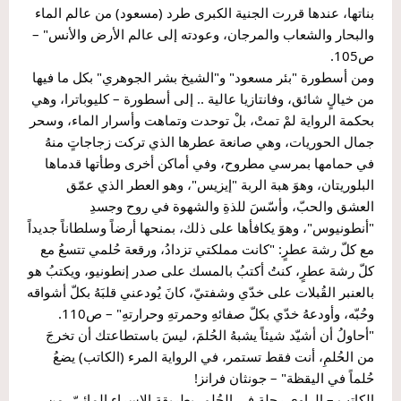
بناتها، عندها قررت الجنية الكبرى طرد (مسعود) من عالم الماء 
والبحار والشعاب والمرجان، وعودته إلى عالم الأرض والأنس" – 
ص105.
ومن أسطورة "بئر مسعود" و"الشيخ بشر الجوهري" بكل ما فيها 
من خيالٍ شائق، وفانتازيا عالية .. إلى أسطورة – كليوباترا، وهي 
بحكمة الرواية لمْ تمتْ، بلْ توحدت وتماهت وأسرار الماء، وسحر 
جمال الحوريات، وهي صانعة عطرها الذي تركت زجاجاتٍ منهُ 
في حمامها بمرسي مطروح، وفي أماكن أخرى وطأتها قدماها 
البلوريتان، وهوَ هبة الربة "إيزيس"، وهو العطر الذي عمّق 
العشق والحبّ، وأسّسَ للذةِ والشهوة في روح وجسدِ 
"أنطونيوس"، وهوَ يكافأها على ذلك، بمنحها أرضاً وسلطاناً جديداً 
مع كلّ رشة عطرٍ: "كانت مملكتي تزدادُ، ورقعة حُلمي تتسعُ مع 
كلّ رشة عطرٍ، كنتُ أكتبُ بالمسك على صدر إنطونيو، ويكتبُ هو 
بالعنبر القُبلات على خدّي وشفتيّ، كانَ يُودعني قلبَهُ بكلّ أشواقه 
وحُبّه، وأودعهُ خدّي بكلّ صفائهِ وحمرتهِ وحرارتهِ" – ص110.
"أحاولُ أن أشيّد شيئاً يشبهُ الحُلمَ، ليسَ باستطاعتك أن تخرجَ 
من الحُلمِ، أنت فقط تستمر، في الرواية المرء (الكاتب) يضعُ 
حُلماً في اليقظة" – جونثان فرانز!
الكاتب – الراوي رحلة في الحُلمِ، بطريقة الإسراء المائيّ، من 