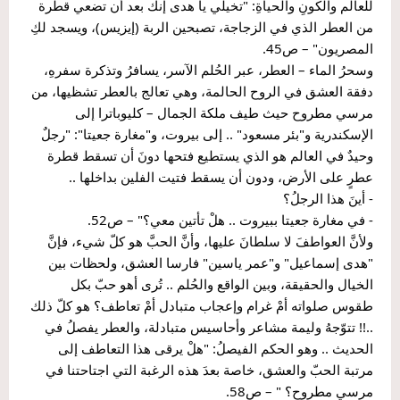
للعالم والكونِ والحياةِ: "تخيلي يا هدى إنك بعد أن تضعي قطرة 
من العطر الذي في الزجاجة، تصبحين الربة (إيزيس)، ويسجد لكِ 
المصريون" – ص45.
وسحرُ الماء – العطر، عبر الحُلم الآسر، يسافرُ وتذكرة سفرهِ، 
دفقة العشق في الروح الحالمة، وهي تعالج بالعطر تشظيها، من 
مرسي مطروح حيث طيف ملكة الجمال – كليوباترا إلى 
الإسكندرية و"بئر مسعود" .. إلى بيروت، و"مغارة جعيتا": "رجلٌ 
وحيدٌ في العالم هو الذي يستطيع فتحها دونَ أن تسقط قطرة 
عطرٍ على الأرض، ودون أن يسقط فتيت الفلين بداخلها ..
- أينَ هذا الرجلُ؟
- في مغارة جعيتا ببيروت .. هلْ تأتين معي؟" – ص52.
ولأنَّ العواطفَ لا سلطانَ عليها، وأنَّ الحبَّ هو كلّ شيء، فإنَّ 
"هدى إسماعيل" و"عمر ياسين" فارسا العشق، ولحظات بين 
الخيال والحقيقة، وبين الواقع والحُلم .. تُرى أهو حبّ بكل 
طقوس صلواته أمْ غرام وإعجاب متبادل أمْ تعاطف؟ هو كلّ ذلك 
..!! تتوّجهُ وليمة مشاعر وأحاسيس متبادلة، والعطر يفصلُ في 
الحديث .. وهو الحكم الفيصلُ: "هلْ يرقى هذا التعاطف إلى 
مرتبة الحبّ والعشق، خاصة بعدَ هذه الرغبة التي اجتاحتنا في 
مرسي مطروح؟ " – ص58.