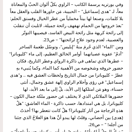
وفي بورتريه يرسمهُ الكاتب – الراوي بكلّ ألوان الحبّ والمعاناة 
معاً، لـ "هدى إسماعيل" – الحبيبة، مَن حاورها القلب والعقل معاً 
بلا كلمات، وصنعا لها بيتاً مخملياً من عطر الخيال وفستق الحلم: 
"بعدَ خروجها من الحمام تهفهف رائحة جميلة، لاتلبث أن تنقلبَ 
إلى رائحة كريهة مثل رائحة البيض الفاسد، فيصيبها التوتّر 
والعصبية، لعدم وجود علاجٍ لرائحتها" – ص23.
ومن "الماء" الذي حُرمَ منهُ "إبليس"، وتوسّل طعمهُ الساحر 
"آدمُ" عقوبة عصيانهما  أوامر الخالق العظيم، إلى ماء "كليوباترا" 
– عطرها الذي تماهى في ذاكرة الرواي وعطر التاريخ، فكان 
حضور حروفه وشخوصه من الأهمية كما الماء، وكما يُنبيء بهِ 
عطرُ – كليوباترا من جمال التاريخ ولحظات العشق فيه .. و"هدى 
إسماعيل" في رؤى وأحلام الراوي إلهة عشق وجمال، أنثى 
حسناء، وهو مَن امتلكها إلى الأبد، بلْ إلى ما بعد الأبد، لها 
حضورها الملائكي الذي لا يختلف عن حضور ملكة جمال الكون – 
كليوباترا، بل هي امتدادها، حسب ذاكرة - الماء العاشق: "هلْ 
هذهِ الزجاجة من آثار كليوباترا؟ هلْ كانت تتعطر بها؟ أخذتُ 
(هدى) بين أحضاني، وقلتُ لها يبدو أنَّ هذا هوَ العلاجُ الذي جئنا 
من أجله! " – ص26.
"يتركُ الرجلُ أباهُ وأمّهُ، ويلتصقُ بامرأتهِ، ويكونان جسداً واحداً" – 