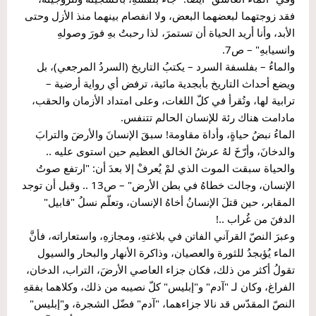
فقد زوجتهما لبعضهما البعض، ولا انفصام بينهما منذ الأزل وحتى 
الأبد، وأنا أريد الحياة أن تستمرَ، لذا رحبتُ بهِ فورَ وصولهِ 
وانسيابهِ" – ص7.
والماءُ – بفلسفة السرد – يكتبُ التاريخ (السردُ المرجعي)، بل 
ويضع أحداث التاريخ بأبجدية مائية، ترفض أي رواية أرضية – 
ترابية لها، وتُقرأ في كلّ اللغات، وعلى امتداد الأزمان والحقب، 
مادامت هناك رئة للإنسان الحالم تتنفس.
الماءُ نبضُ حياةٍ، وأداة مقاومة! سبقَ الإنسانَ والأرضَ والترابَ 
والدخانَ، وأرّخَ لهُ عرشُ الخالق العظيم حين استوى عليه .. 
والحياة سبقت الموت الذي لمْ يُعرفْ إلا بعدَ أن: "ارتفع صوتُ 
الإنسان، وجالت خطاهُ في بطن الأرض" – ص13 .. وقبل أن توجد 
المقابر، حين قتلَ الإنسانُ أخاهُ الإنسان، وتعلّم نسلُ "قابيل" 
الدفنَ من غُراب ..!
وعبرَ النصّ القرآني الفاتن في بلاغتهِ، ومجازهِ، واستعاراته، فأنَّ 
الماء يُؤبجدُ للثورة والعصيان، وذاكرة الأنهار والبحار والسيول 
تقولُ أكثر من ذلك، فكان جزاء العاصي الأرضَ، التراب، الدخان، 
الفراغ، وكان لـ "آدم" و"إبليس" كلّ نصيبه من ذلك، وكلاهما بفقهِ 
النصّ المقدّس قد نالا جزاءهما، "آدم" فضّل الشجرة، و"إبليس" 