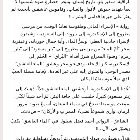
الراقية، سفيرَ بلدٍ، تاريخ إنسان، ونبض حضارةٍ ضوء شمسها لا 
يعبأ بتهديد جيوش الأفول والغياب، وقاموس عاشقين بأبجدية لم 
يعثر على حبرها قدامى البشر ..!!
 رواية – الإسراء المائي وطقوسهُ تعاندُ الوقت، من مرسي 
مطروح إلى الإسكندرية إلى بيروت إلى السعودية، وشيفرة 
الإسراء جاذبية العطر،  وسرُّ الماء، وآية جمالِ حورياته، وعبقرية 
سحر "أمّ الماء" من مرسى مطروح إلى "بئر مسعود" إلى "بئر 
زمزم" وضوءُ المعراج شررُ أقدام "البُراق" – الحُلم إلى 
الإسكندرية، كنز الإيحاء، ودفء وسحر وعشق "الماء العاشق" 
مصدر الوحي، والشوق إليه على غير العادة، لإقامة مسلة الحبّ 
الذي تملأ موسيقاهُ المكان:
"عُدنا إلى الإسكندرية، أوحشني الماء العاشق جدّاً، ذهبتُ إلى 
(بئر مسعود) كثيراً، جلست على حافة البئر، لمْ أجد شيئاً لكنّي 
سمعت موسيقا تصدحُ في سماء القيعان، أسمعُ صوت مرور 
الزمان، وأرى شموعاً تضيءُ الممراتِ والأركان" – ص233.
. الشاعرُ – الروائي أحمد فضل شبلول في "الماء العاشق" يكتبُ 
ويصوّرُ في الآن ..!!
يقولُ ويصنعُ من صداه المُموسق نثراً بديعاً، وسلطتهُ مفردات 