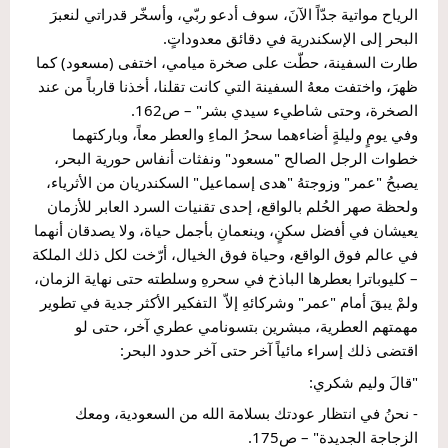
الرياح مواتية جدّاً الآنَ، سوف أدعو ربّي، وأسخّر قدراتي لنعبرَ 
البحر إلى الإسكندرية في دقائق معدوداتٍ.
طارت السفينة، حطّت على صخرة ميامي، اختفى (مسعود) كما 
ظهرَ، واختفت معهُ السفينة التي كانت تقلنا، أخذنا قارباً من عند 
الصخرة، وحتى شاطيء سيدي بشر" – ص162.
وفي يومٍ وليلةٍ أضاءهما سحرُ الماءِ والعطر معاً، وباركتهما 
خطوات الرجل الصالح "مسعود" ونفثات أنفاس حورية البحر، 
يصبحُ "عمر" وزوجتهُ "هدى إسماعيل" السكندريان من الأثرياء، 
ولحظة صهر الحُلم بالواقع، إحدى تقنيات السرد العابر للأزمان 
يعيشان في أفضل سكنٍ، وينعمانِ بأجمل حياة، ولا يصدقان أنهما 
في عالم فوق الواقع، وحياة فوق الخيال، أرّخت لكل ذلك الملكة 
– كليوباترا بعطرها الباذخ في سحرهِ وسلطته حتى نهاية الزمان، 
ولمْ يبقَ أمام "عمر" وشركائهِ إلاّ  التفكير الأكثر جدية في تطوير 
مهمتهم العطرية، مبشرين بتسونامي عطري آخر، حتى لو 
اقتضى ذلك إسراء مائياً آخر حتى آخر حدود البحر:
"قالَ وليم شكري:
- نحنُ في انتظار عودتك بسلامة الله من السعودية، ومعك 
الزجاجة الجديدة" – ص175.