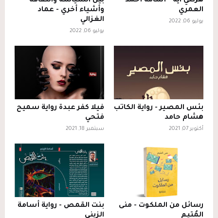
هزتني آية - أسامة أحمد
بين السياسة والثقافة
العمري
وأشياء أخري - عماد
الغزالي
يوليو 06, 2022
يوليو 06, 2022
بئس المصير - رواية الكاتب
فيلا كفر عبدة رواية سميح
هشام حامد
فتحي
أكتوبر 07, 2021
سبتمبر 18, 2021
رسائل من الملكوت - منى
بنت القمص - رواية أسامة
المُتيم
الزيني