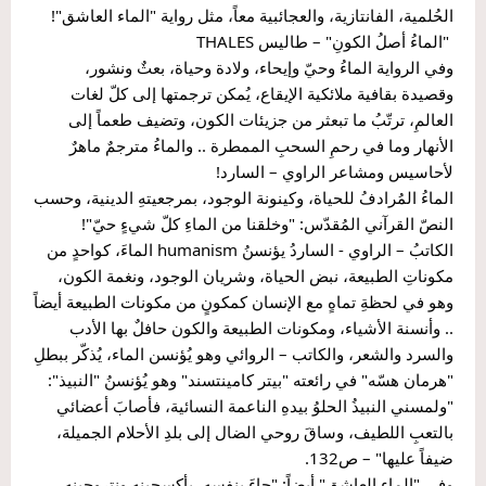
الحُلمية، الفانتازية، والعجائبية معاً، مثل رواية "الماء العاشق"!
 "الماءُ أصلُ الكونِ" – طاليس THALES
وفي الرواية الماءُ وحيّ وإيحاء، ولادة وحياة، بعثٌ ونشور، 
وقصيدة بقافية ملائكية الإيقاع، يُمكن ترجمتها إلى كلّ لغات 
العالمِ، ترتّبُ ما تبعثر من جزيئات الكون، وتضيف طعماً إلى 
الأنهار وما في رحمِ السحبِ الممطرة .. والماءُ مترجمٌ ماهرٌ 
لأحاسيس ومشاعر الراوي – السارد!
الماءُ المُرادفُ للحياة، وكينونة الوجود، بمرجعيتهِ الدينية، وحسب 
النصّ القرآني المُقدّس: "وخلقنا من الماءِ كلّ شيءٍ حيّ"!
الكاتبُ – الراوي - الساردُ يؤنسنُ humanism الماءَ، كواحدٍ من 
مكوناتِ الطبيعة، نبض الحياة، وشريان الوجود، ونغمة الكون، 
وهو في لحظةِ تماهٍ مع الإنسان كمكونٍ من مكونات الطبيعة أيضاً 
.. وأنسنة الأشياء، ومكونات الطبيعة والكون حافلٌ بها الأدب 
والسرد والشعر، والكاتب – الروائي وهو يُؤنسن الماء، يُذكّر ببطلِ 
"هرمان هسّه" في رائعته "بيتر كامينتسند" وهو يُؤنسنُ "النبيذ":
"ولمسني النبيذُ الحلوُ بيدهِ الناعمة النسائية، فأصابَ أعضائي 
بالتعبِ اللطيف، وساقَ روحي الضال إلى بلدِ الأحلام الجميلة، 
ضيفاً عليها" – ص132.
وفي "الماء العاشق" أيضاً: "جاءَ بنفسهِ، بأكسجينه ونتروجينه، 