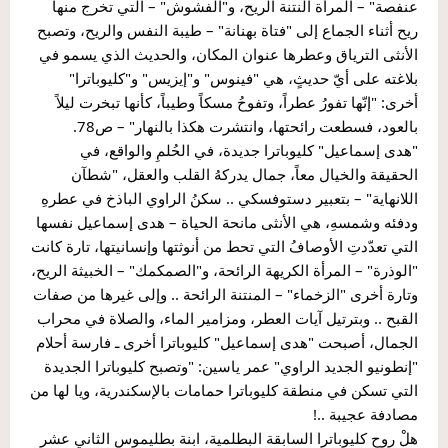
عنفصة" – المرأة النتنة الريح، و"الفشوش" – التي تخرج منها 
ريح أثناء الجماع إلى "فتاة بهنانة" – طيبة النفس والريح، وتصبح 
الأنثى الترياق وعطرها عنوان المكان، والحديث الذي يسمو في 
بلاغته على أيّ حديثٍ، هي "فينوس" و"إيزيس" و"كليوباترا" 
أخرى: "إنّها تفورُ عطراً، وتفوحُ مسكاً وطيباً، كأنها تبخرت ليلاً 
بالعود، فسطعت رائحتها، وانتشرت هكذا بالنهار" – ص78.
"هدى إسماعيل" كليوباترا جديدة، في الحُلمِ والواقع، في 
الحقيقة والخيال معاً، جمال يدركهُ القلب والعقل، "شطآن 
اللانهاية" – بتعبير دستوفسكي .. سكنُ الراوي الباذخ في عطرهِ 
ودفئه وشمسهِ، هي الأنثى مانحة الحياة – هدى إسماعيل نفسها 
التي تعدّدتِ الأوصافُ التي تحط من أنوثتها وإنسانيتها، تارة كانت 
"الوذرة" – المرأة الكريهة الرائحة، و"الصمكمك" – الخبيثة الريح، 
وتارة أخرى "الزخماء" – المنتنة الرائحة .. وإلى غيرها من صفات 
القبح .. وبترتيل آيات العطر، ومزامير الماء، والصلاة في محراب 
الجمال، أصبحت "هدى إسماعيل" كليوباترا أخرى ـ فارسة أحلام 
"إنطونيو الجديد الراوي" عمر ياسين: "وتصبح كليوباترا الجديدة 
التي تسكن في منطقة كليوباترا حمامات بالإسكندرية، ويا لها من 
مصادفة عجيبة ..!
هلْ روح كليوباترا السابقة البطلمية، ابنة بطليموس الثاني عشر 