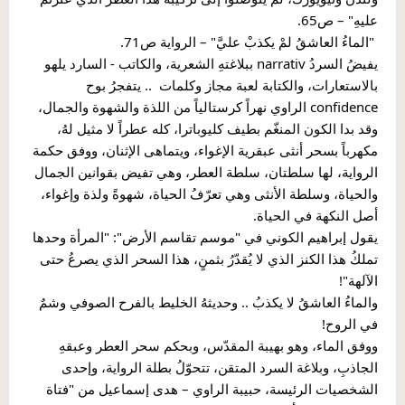
عليهِ" – ص65.
 "الماءُ العاشقُ لمْ يكذبْ عليَّ" – الرواية ص71.
يفيضُ السردُ narrativ ببلاغتهِ الشعرية، والكاتب - السارد يلهو 
بالاستعارات، والكتابة لعبة مجاز وكلمات  .. يتفجرُ بوح 
confidence الراوي نهراً كرستالياً من اللذة والشهوة والجمال، 
وقد بدا الكون المنغّم بطيف كليوباترا، كله عطراً لا مثيل لهُ، 
مكهرباً بسحر أنثى عبقرية الإغواء، ويتماهى الإثنان، ووفق حكمة 
الرواية، لها سلطتان، سلطة العطر، وهي تفيض بقوانين الجمال 
والحياة، وسلطة الأنثى وهي تعرّفُ الحياة، شهوةً ولذة وإغواء، 
أصل النكهة في الحياة.
يقول إبراهيم الكوني في "موسم تقاسم الأرض": "المرأة وحدها 
تملكُ هذا الكنز الذي لا يُقدّرُ بثمنٍ، هذا السحر الذي يصرعُ حتى 
الآلهة"!
والماءُ العاشقُ لا يكذبُ .. وحديثهُ الخليط بالفرح الصوفي وشمٌ 
في الروح!
ووفق الماء، وهو بهيبة المقدّس، وبحكم سحر العطر وعبقهِ 
الجاذبِ، وبلاغة السرد المتقن، تتحوّلُ بطلة الرواية، وإحدى 
الشخصيات الرئيسة، حبيبة الراوي – هدى إسماعيل من "فتاة 