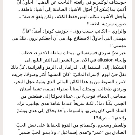
جوستاف لوكليزيو في رائعته "الباحث عن الذهب": أحاولُ أنْ 
أكتبَ بما يُمكن أنْ أحوّل الأشياء الصامتة إلى أشياء ناطقة .. 
وأجعل الأشياء تتكلم، ليس فقط الكلام، ولكن بلغةٍ خاصة" .. 
صورة سردية ناطقة!!
والراوي – الكاتب حسب رؤى – جوزيف كونراد أيضاً: "فأنَّ 
مهمتي التي أحاولُ الاضطلاع بها، هي أن أجعلكم ترون، تلكَ هي 
مهمتي"!
عبر نصّ سردي فسيفسائي، يمتلك سلطة الاحتواء، خطاب 
وإيحاء allusion في الآن، من الشعر إلى النثر البليغ إلى 
التشكيل إلى السينما إلى الدراما، إلى الرمز والغرائبية، كلّ ذلكَ 
نقلٌ حيّ ليوم الإسراء المائيّ: "كانَ المشهدُ أكثر وضوحًا، جريت 
لانتزع السوط من يدِ هذا الكائن المائي الذي يشبهُ عجل البحر، 
ويرتدي طحالب، ويمتلك أسناناً صفراء دميمة، تشبهُ أسنان 
مصاصي الدماء، فوجيءَ بي، عيناهُ تحولتا إلى قطعتين من 
الجمر، بكّتا دماءً، لكنهُ سريعاً عندما شاهدَ هدى بجانبي، ترك 
الفتاة التي كان يضربها بالسوط، وأخذ يحدّق إلى هدى ويشمّ 
رائحتها" – ص134.
وللعطر وسحرهِ، وكيميائهِ من القوةِ للحفاظ على نبض الحبّ 
الصادق بين "عمر" و"هدى إسماعيل"، ولا يبدو الحبّ ضميراً 