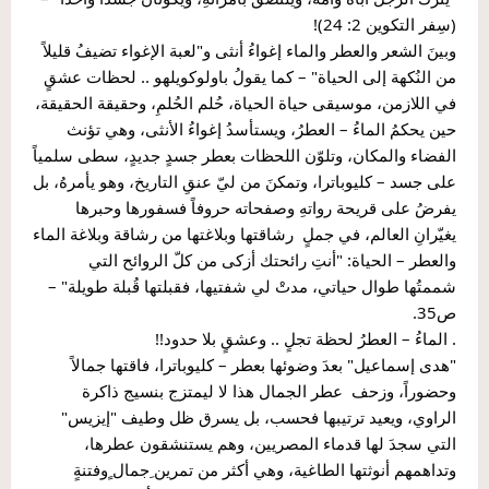
(سِفر التكوين 2: 24)!
وبينَ الشعر والعطر والماء إغواءُ أنثى و"لعبة الإغواء تضيفُ قليلاً 
من النُكهة إلى الحياة" – كما يقولُ باولوكويلهو .. لحظات عشقٍ 
في اللازمن، موسيقى حياة الحياة، حُلم الحُلمِ، وحقيقة الحقيقة، 
حين يحكمُ الماءُ – العطرُ، ويستأسدُ إغواءُ الأنثى، وهي تؤنث 
الفضاء والمكان، وتلوّن اللحظات بعطر جسدٍ جديدٍ، سطى سلمياً 
على جسد – كليوباترا، وتمكنَ من ليّ عنقِ التاريخ، وهو يأمرهُ، بل 
يفرضُ على قريحة رواتهِ وصفحاته حروفاً فسفورها وحبرها 
يغيّرانِ العالم، في جملٍ  رشاقتها وبلاغتها من رشاقة وبلاغة الماء 
والعطر – الحياة: "أنتِ رائحتك أزكى من كلّ الروائح التي 
شممتُها طوال حياتي، مدتْ لي شفتيها، فقبلتها قُبلة طويلة" – 
ص35.
. الماءُ – العطرُ لحظة تجلٍ .. وعشقٍ بلا حدود!!
"هدى إسماعيل" بعدَ وضوئها بعطر – كليوباترا، فاقتها جمالاً 
وحضوراً، وزحف  عطر الجمال هذا لا ليمتزج بنسيج ذاكرة 
الراوي، ويعيد ترتيبها فحسب، بل يسرق ظل وطيف "إيزيس" 
التي سجدَ لها قدماء المصريين، وهم يستنشقون عطرها، 
وتداهمهم أنوثتها الطاغية، وهي أكثر من تمرين ِجمال ٍوفتنةٍ 