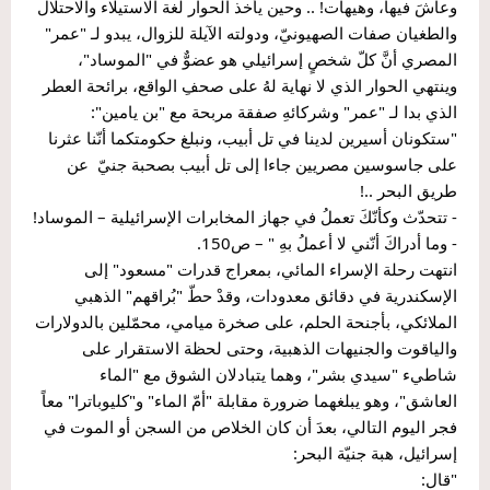
وعاشَ فيها، وهيهات! .. وحين يأخذ الحوار لغة الاستيلاء والاحتلال 
والطغيان صفات الصهيونيّ، ودولته الآيلة للزوال، يبدو لـ "عمر" 
المصري أنَّ كلّ شخصٍ إسرائيلي هو عضوٌّ في "الموساد"، 
وينتهي الحوار الذي لا نهاية لهُ على صحفِ الواقع، برائحة العطر 
الذي بدا لـ "عمر" وشركائهِ صفقة مربحة مع "بن يامين":
"ستكونان أسيرين لدينا في تل أبيب، ونبلغ حكومتكما أنّنا عثرنا 
على جاسوسين مصريين جاءا إلى تل أبيب بصحبة جنيّ  عن 
طريق البحر ..!
- تتحدّث وكأنّكَ تعملُ في جهاز المخابرات الإسرائيلية – الموساد!
- وما أدراكَ أنّني لا أعملُ بهِ " – ص150.
انتهت رحلة الإسراء المائي، بمعراج قدرات "مسعود" إلى 
الإسكندرية في دقائق معدودات، وقدْ حطّ "بُراقهم" الذهبي 
الملائكي، بأجنحة الحلم، على صخرة ميامي، محمّلين بالدولارات 
والياقوت والجنيهات الذهبية، وحتى لحظة الاستقرار على 
شاطيء "سيدي بشر"، وهما يتبادلان الشوق مع "الماء 
العاشق"، وهو يبلغهما ضرورة مقابلة "أمّ الماء" و"كليوباترا" معاً 
فجر اليوم التالي، بعدَ أن كان الخلاص من السجن أو الموت في 
إسرائيل، هبة جنيّة البحر:
"قال: