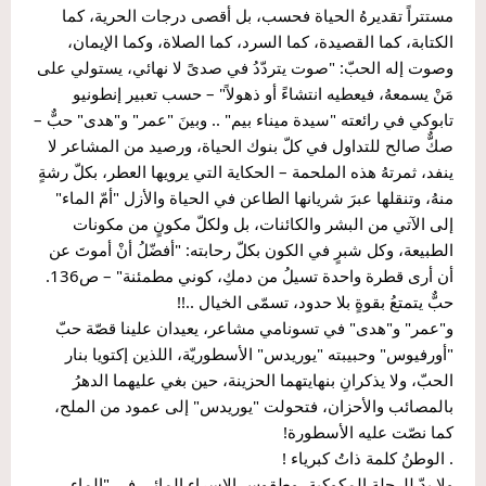
مستتراً تقديرهُ الحياة فحسب، بل أقصى درجات الحرية، كما 
الكتابة، كما القصيدة، كما السرد، كما الصلاة، وكما الإيمان، 
وصوت إله الحبّ: "صوت يتردّدُ في صدىً لا نهائي، يستولي على 
مَنْ يسمعهُ، فيعطيه انتشاءً أو ذهولاً" – حسب تعبير إنطونيو 
تابوكي في رائعته "سيدة ميناء بيم" .. وبينَ "عمر" و"هدى" حبٌّ – 
صكٌّ صالح للتداول في كلّ بنوك الحياة، ورصيد من المشاعر لا 
ينفد، ثمرتهُ هذه الملحمة – الحكاية التي يرويها العطر، بكلّ رشةٍ 
منهُ، وتنقلها عبرَ شريانها الطاعن في الحياة والأزل "أمّ الماء" 
إلى الآتي من البشر والكائنات، بل ولكلّ مكونٍ من مكونات 
الطبيعة، وكل شبرٍ في الكون بكلّ رحابته: "أفضّلُ أنْ أموتَ عن 
أن أرى قطرة واحدة تسيلُ من دمكِ، كوني مطمئنة" – ص136.
حبٌّ يتمتعُ بقوةٍ بلا حدود، تسمّى الخيال ..!!
و"عمر" و"هدى" في تسونامي مشاعر، يعيدان علينا قصّة حبّ 
"أورفيوس" وحبيبته "يوريدس" الأسطوريّة، اللذين إكتويا بنار 
الحبّ، ولا يذكرانِ بنهايتهما الحزينة، حين بغي عليهما الدهرُ 
بالمصائب والأحزان، فتحولت "يوريدس" إلى عمود من الملح، 
كما نصّت عليه الأسطورة!
. الوطنُ كلمة ذاتُ كبرياء !
ولا بدّ للرحلة المكوكية، وطقوس الإسراء المائي في "الماء 