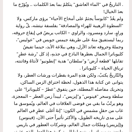
. التاريخُ في "الماء العاشق" يتكلمُ بما بعدَ الكلمات .. ويُؤرّخ ما 
بعدَ الخيال!
ولم يعُدْ "كابوساً يجثمُ على أمخاخ الأحياء" برؤى ماركس، ولا 
"السطوة الرهيبة للهراء والمصادفة" بفلسفة نيتشه، بلْ رواية 
وراوٍ، سارد ومسرود، والراوي – الكاتب يربضُ في إيقاع حروفه، 
ربما ليستفيقَ منهُ على طريقة جيمس جويس في "عوليس"، 
وجملهُ وحروفه تعاند الأزل، وهي ببلاغة الأبد، حينما تفيضُ 
كليوباترا الجمال بعطرها الباذخ في جذبهِ، إذ كل "رشة عطرٍ" 
تقابلها "قطعة أرض" و"سلطان" هدية "إنطونيو" لأنثاهُ وفاتنته، 
ترياق الحياة – كليوباترا .
والتّاريخُ يكتبُ، ولكن هذهِ المرة بقطرات ورشات العطر، ولا 
يتوانى عن كتابة هذا الذهول، لحظة اختراق الزمن الساكن، 
وتحريك مفاصله المعطلة، حين يتفوق "عطرُ – كليوباترا" على 
سلطة وسحر "فينوس" و"إيزيس"، ليبدأ زمن العطر – المعجزة، 
وهو يرتّبُ ما بقي من فوضى العلاقات في العالم، ويُموسق ما 
غاب من حقلٍ مشمسٍ في الكون: "إنهُ أغلى عطرٍ في العالم 
على مدى تاريخه الطويل، والأكثر تأثيراً حتى الآن، (فينوس) 
و(إيزيس) وملكات جمال العالم، وشركات العطور في باريس 
ولندن ونيويورك، لم يتوصلوا إلى تركيبة هذا العطر الذي عثرتم 