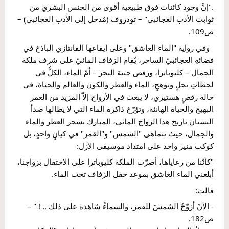
."إنَّ وجود كائنات فوق طبيعية أقوى من الجنس البشري من 
ثوابت الأدب العجائبي" – تودروف (مُدخل إلى الأدب العجائبي) – 
ص109.
  وفي رواية "الماء العاشق" وعلى إيقاعها الفانتازي الباذخ في 
فضائهِ العجائبيّ الساحر، يُقام الزفاف المائيّ على شرف ملكة 
الجمال – كليوباترا، ورقص جنية البحر – أمّ الماء، الكلُّ في 
لحظاتِ تجلٍ وتوهجٍ، الماء والعطر والكون والعالم والحياة، في 
حالة رقصٍ هستيري، لا يبعث في الأرواح إلاّ المزيد من العمر 
البهيج والحياة الهانئة، وتؤرّخ ذاكرة الماء التي لا يطالها صدأ 
النسيان تاريخ هذا الزواج المائي، المبارك بسحر العطر والماء 
والجمال، حيث تتماهى "الشمس" و"القمر" في كيانٍ واحدٍ، بل 
كوكب منير واحد على امتداد موسيقى الأزل:
"كأنّنا من رعاياها، أصرّت الملكة كليوباترا على الاحتفال بزواجنا، 
أبلغني الماء العاشق بموعد حفل الزفاف تحت الماء.
قالت:
- الآنَ أزوّجُ الشمسَ للقمر، والسماءُ شاهدة على ذلك .. ! " – 
ص182.