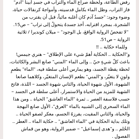
رفض الطاعة، ولحظة صراع الماء والتراب في جسدِ أبينا "آدم" 
فاز التراب، وظل الماء بكاملِ قدسيته، وأمواجهُ كرنفالات حياة، 
وضوء وجود: "جسدُ آدم كان أغلبه مائياً، قبل أن يقترب من 
الشجرة، بمجرد اقترابه، أخذ جسدهُ يتحولُ إلى تراب" – ص15.
 "لا تفحصُ الرواية الواقعَ، بل الوجود" – ميلان كونديرا / ثلاثية 
الرواية – ص51.
  وللماء حكاية .. !!
و"الحكاية .. الحكاية أهمّ شيء على الإطلاق" – هنري جيمس!
باعث كلّ شيءٍ حيّ .. وإلى الماء "المني" صانع البشر والكائنات، 
لحظة يقظة الجسد، وهو يمارس أعلى سلطة فيه، "الماء" بطعمٍ 
ولونٍ لا يتغيّر، و"المني" بطعم الإنسان المتغيّر، وكلاهما صانعا 
الشهوة، الأول شهوة الحياة، والثاني شهوة الجسد – اللذة، فاتح 
الشهية للمزيد من الحياة والاستمرار، أعلى سلطة في الجسد – 
حسب فلاسفة العصر .. ثمرة "الماء العاشق" الحياة .. ومن هذا 
الماء السحري إلى الشبيه بالماء "العرق"، الأول صانع البهجة 
والحياة، والثاني المقيت، يفرزهُ الجسم، معكر لصفو الحياة .. 
وتلك بداية الحكاية في "الماء العاشق" .. حكاية الماء .. العطر .. 
الحُلم .. و"هدى إسماعيل" – ضمير الرواية، وهو من قماش 
الفصول .