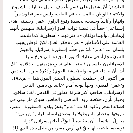
العاشق" أنْ يشتملَ على فصلٍ بأحرف وجمل وعبارات الشموخ 
والانتماء للوطن – المساحة في القلب، وليس جغرافيا وشجراً 
وأنهاراً وأناساً وحسب، يجسدهُ وقوع الراوي "عمر" وحبيبته "هدى 
إسماعيل" خطأً في قبضة قوات العدوّ الإسرائيلية، متهمين بأنهما 
إرهابيان، وأنهما يؤلفان - باعترافهما - أسطورة، كما بلدهما 
القائمة على الأساطير – بقراءة فكر العدوّ، لكنّ الوطن يجيب 
بلسان ابنه "عمر" بأنهُ مَن حطّمَ إسطورة إسرائيل، والجيش 
القويّ مجازاً، في معارك أكتوبر المجيدة التي خرجَ منها 
الإسرائليون خاسرين قابضين على ترابِ هزيمتهم وخذلانهم: "لمْ 
أشأ أنْ أجادله في مقولة (جيشنا القوي) وأذكرهُ بحرب السادس 
من أكتوبر التي حطمت أسطورة الجيش القوي هذا" – ص143.
و"عمر" المصري وجهاً لوجه أمام "عاتيد بن يامين" التاجر 
الإسرائيلي، صاحب أكبر شركة عطور في القدس، لقاء ساخن، 
وحوار ثأري، خلاصة نزيف الماضي والحاضر، سباق ماراثوني في 
قصائد الفخر وتأكيد الذات، "عمر" يفخرُ ببلدهِ الأسطورة – مصر، 
تاريخها، وحضارتها، وبطولاتها، وصدق انتمائه لها، و"بن يامين" 
يحاولُ – يائساً – أن يجدَ سبباً، ليؤكّد أحلام إسرائيل كدولة 
توسعية طاغية، لها حقّ في أرض مصر، من خلال جدهِ الذي وُلِدَ 