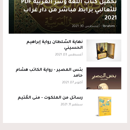
تحميل كتاب اللغة وسر العربية PDF
للثعالبي برابط مباشر من دار غراب
2021
-
Ibrahim
-
أغسطس 30, 2021
نهاية السُلطان رواية إبراهيم
الحسيني
أغسطس 03, 2021
بئس المصير - رواية الكاتب هشام
حامد
أكتوبر 07, 2021
رسائل من الملكوت - منى المُتيم
سبتمبر 11, 2021