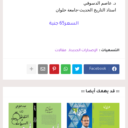
   د. عاصم الدسوقي
   استاذ التاريخ الحديث-جامعة حلوان
السعر65 جنية
التسميات :
الإصدارات الجديدة
مقالات
Facebook
::: قد يهمك أيضا :::