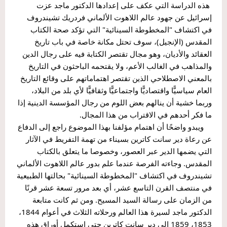
 هذه الدراسة التي عكف على إعدادها الدكتور ماجد عزت 
إسرائيل عن جهود عالم اللاهوت الألماني فردريك تشيندروف 
في اكتشاف "المخطوطة السينائية" التي تؤكد صحة الكتاب 
المقدس (الإنجيل)، سوف تحتل مكانة خاصة في باب تاريخ 
العقائد والأديان، وهو مجال تقتصر الكتابة فيه على رجال الدين 
والمذاهب في الغالب الأعم، ولا يقتحمه الباحثون في التاريخ 
بالمعني الاصطلاحي الذين تقتصر اهتماماتهم على وقائع التاريخ 
العام سياسيًّا واقتصاديًّا واجتماعيًّا وثقافيًّا لأي بلد من البلاد، 
وربما خشية أن ينالهم بعض اللوم من رجال المؤسسة الدينية إذا 
ما فكر أحدهم في الاقتراب من هذا المجال.
    ويبدو واضحًا أن اهتمام مؤلفنا بهذا الموضوع راجع إلى الدفاع 
عن رعاة دير سانت كاترين بسيناء من تهمة التفريط في الآثار 
التي يضمها الدير عبر العصور، وخصوصا ما يتعلق بالكتاب 
المقدس. وجاءته الفرصة عندما علم بدور عالم اللاهوت الألماني 
تشيندروف في اكتشاف "المخطوطة السينائية" بحالتها الطبيعية 
في منتصف القرن التاسع عشر، أي بعد مرور تسعة عشر قرنًا 
من الزمان على رسالة السيد المسيح. ومن ثم كانت متابعة 
الدكتور ماجد لسيرة هذا العالم ورحلاته الثلاث في أعوام 1844، 
1853، 1859 إلى دير سانت كاترين حتى استكمل أوراق هذه 