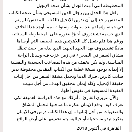
المخطوطة التي أنهت الجدل بشأن صحة الإنجيل. 
    ولعل هذا الجدل بين رجال الدين المسيحي بشأن صحة الكتاب 
المقدس راجع إلى أن تدوين الإنجيل (الكتاب المقدس) لم يتم 
في حينه، وإنما تم بعد سنوات وسنوات، مما أوجد هذا الخلاف 
الذي حسمه تشيندروف أخيرًا بعثوره على المخطوطة السينائية. 
ورغم هذا فلم يتقبل كل اللاهوتيين هذه الحقيقة التي أرساها 
ماديًّا تشيندروف بهذا الجهد الجهيد الذي بذله من حيث تحمُّل 
مشاق السفر في الصحراء في زمن عزت فيه وسائل الراحة 
المناسبة. ولم يكن يخفف من هذه المصاعب الجسدية والنفسية 
إلا إيمانه بوجود نسخة خطية من الكتاب المقدس محفوظة بدير 
سانت كاترين، فترك الدنيا وتحمل مشقة السفر من أجل إثبات 
حقيقة الإنجيل، وكله إيمان بتحقيق الهدف من أجل تثبيت 
العقيدة المسيحية في نفوس أهلها.
    والآن عزيزي القارئ .. أتركك مع هذه الدراسة العميقة لكي 
تعرف كيف يدفع الإيمان بفكرة ما صاحبها لتحمل المشاق 
والصعوبات من أجل إثباتها .. إن هذا الكتاب درس في الإيمان 
بفكرة تبدو مستحيلة أو خيالية، يتم تحقيقها على أرض الواقع.
  القاهرة في أكتوبر 2018    