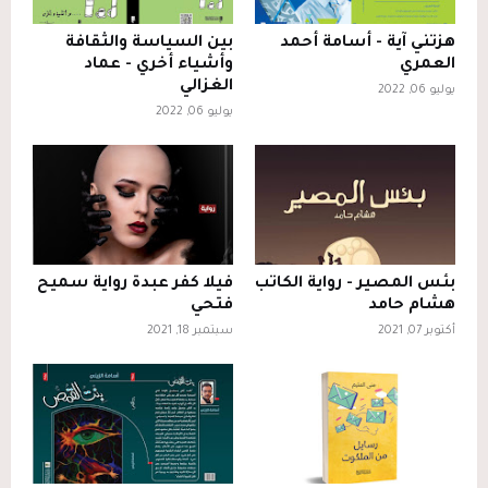
هزتني آية - أسامة أحمد
بين السياسة والثقافة
العمري
وأشياء أخري - عماد
الغزالي
يوليو 06, 2022
يوليو 06, 2022
بئس المصير - رواية الكاتب
فيلا كفر عبدة رواية سميح
هشام حامد
فتحي
أكتوبر 07, 2021
سبتمبر 18, 2021